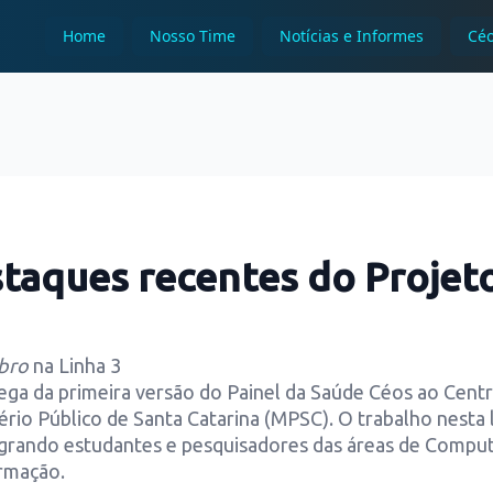
Home
Nosso Time
Notícias e Informes
Céo
staques recentes do Projet
bro
na Linha 3
rega da primeira versão do Painel da Saúde Céos ao Cent
ério Público de Santa Catarina (MPSC). O trabalho nesta 
ntegrando estudantes e pesquisadores das áreas de Comp
ormação.