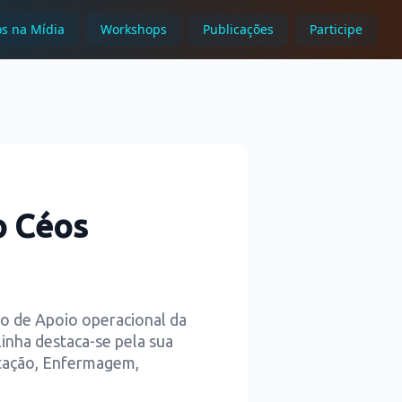
s na Mídia
Workshops
Publicações
Participe
o Céos
ro de Apoio operacional da
linha destaca-se pela sua
utação, Enfermagem,