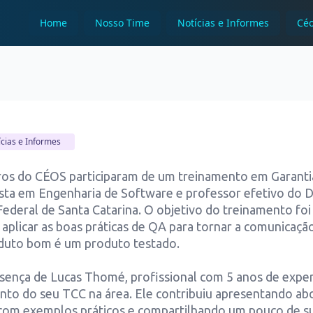
Home
Nosso Time
Notícias e Informes
Céo
ícias e Informes
os do CÉOS participaram de um treinamento em Garantia
lista em Engenharia de Software e professor efetivo do
 Federal de Santa Catarina. O objetivo do treinamento fo
 aplicar as boas práticas de QA para tornar a comunicação
roduto bom é um produto testado.
nça de Lucas Thomé, profissional com 5 anos de experi
to do seu TCC na área. Ele contribuiu apresentando abo
 com exemplos práticos e compartilhando um pouco de sua