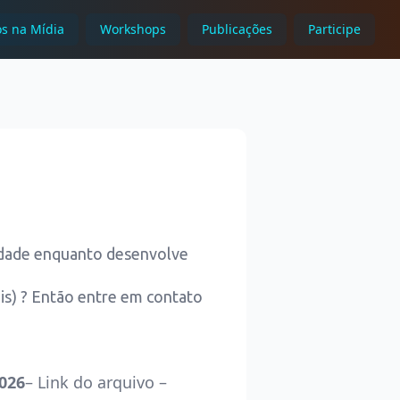
s na Mídia
Workshops
Publicações
Participe
iedade enquanto desenvolve
s) ? Então entre em contato
2026
–
Link do arquivo
–