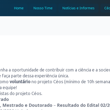
Home
Nosso Time
Notícias e Informes
Céo
enha a oportunidade de contribuir com a ciência e a soc
e faça parte dessa experiência única.
 como
voluntário
no projeto Céos (mínimo de 10h semanai
a equipe!
istas do projeto Céos.
rado
, Mestrado e Doutorado
–
Resultado do Edital 02/