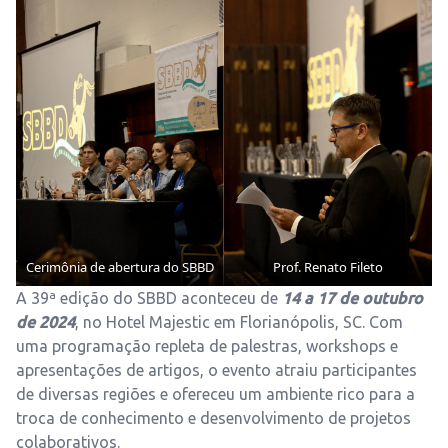
Cerimônia de abertura do SBBD
Prof. Renato Fileto
A 39ª edição do SBBD aconteceu de
14 a 17 de outubro
de 2024
, no Hotel Majestic em Florianópolis, SC. Com
uma programação repleta de palestras, workshops e
apresentações de artigos, o evento atraiu participantes
de diversas regiões e ofereceu um ambiente rico para a
troca de conhecimento e desenvolvimento de projetos
colaborativos.